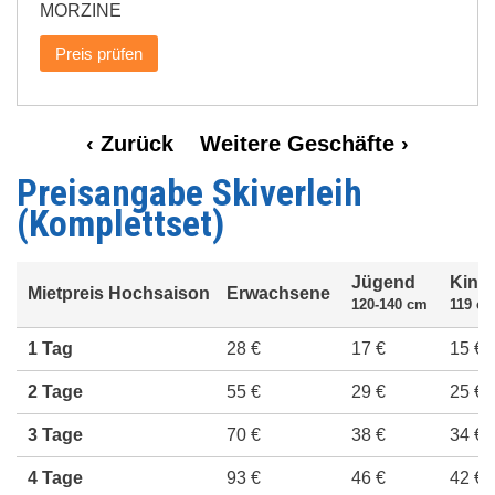
MORZINE
Preis prüfen
Vorige
‹ Zurück
Volgende
Weitere Geschäfte ›
Paginering
pagina
pagina
Preisangabe Skiverleih
(Komplettset)
Jügend
Kind
Mietpreis Hochsaison
Erwachsene
120-140 cm
119 cm
1 Tag
28 €
17 €
15 €
2 Tage
55 €
29 €
25 €
3 Tage
70 €
38 €
34 €
4 Tage
93 €
46 €
42 €