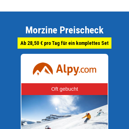
Morzine Preischeck
Ab 28,50 € pro Tag für ein komplettes Set
Oft gebucht