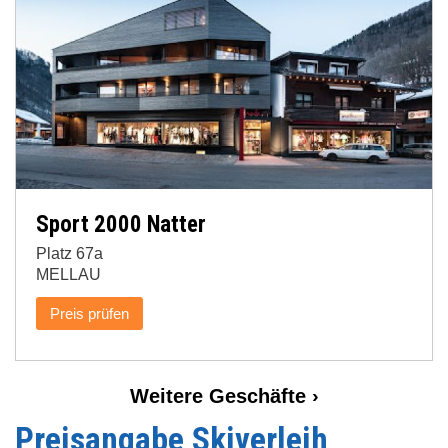
Sport 2000 Natter
Platz 67a
MELLAU
Preis prüfen
Volgende
Weitere Geschäfte ›
Paginering
pagina
Preisangabe Skiverleih