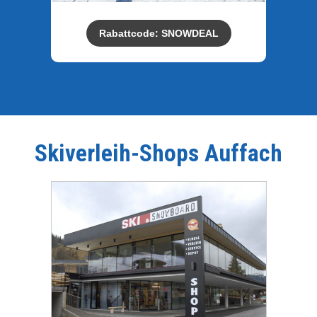
Rabattcode: SNOWDEAL
Skiverleih-Shops
Auffach