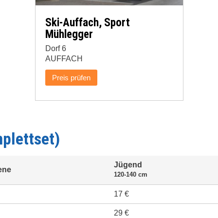
Ski-Auffach, Sport
Mühlegger
Dorf 6
AUFFACH
Preis prüfen
plettset)
Jügend
ene
120-140 cm
17 €
29 €