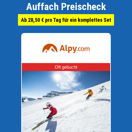
Auffach Preischeck
Ab 28,50 € pro Tag für ein komplettes Set
Oft gebucht