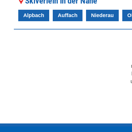
Skiverleih in der Nähe
Alpbach
Auffach
Niederau
O