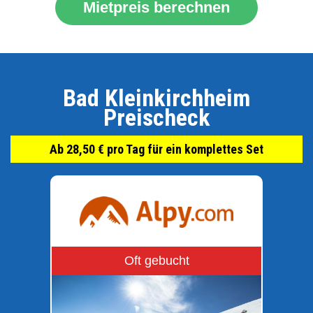
Mietpreis berechnen
Bad Kleinkirchheim
Preischeck
Ab 28,50 € pro Tag für ein komplettes Set
Oft gebucht