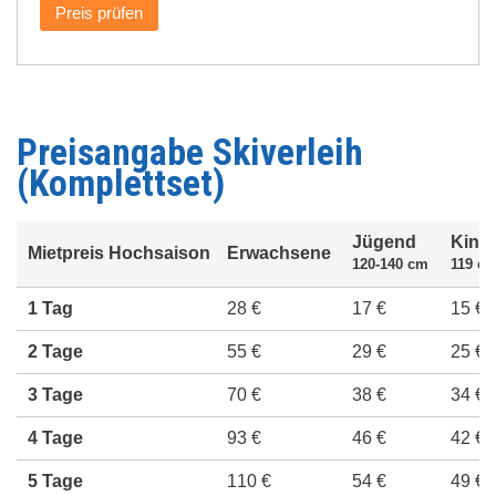
Preis prüfen
Preisangabe Skiverleih
(Komplettset)
Jügend
Kind
Mietpreis Hochsaison
Erwachsene
120-140 cm
119 cm
1 Tag
28 €
17 €
15 €
2 Tage
55 €
29 €
25 €
3 Tage
70 €
38 €
34 €
4 Tage
93 €
46 €
42 €
5 Tage
110 €
54 €
49 €