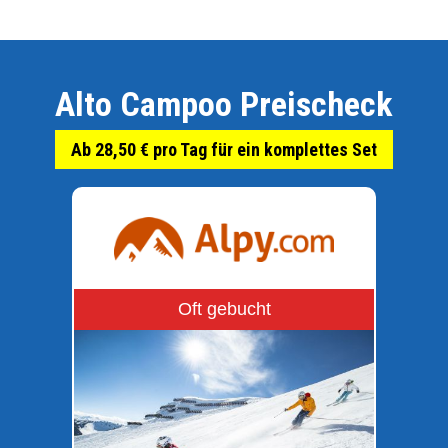
Alto Campoo Preischeck
Ab 28,50 € pro Tag für ein komplettes Set
Oft gebucht