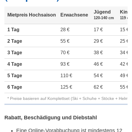
Jügend
Kind
Mietpreis Hochsaison
Erwachsene
120-140 cm
119 cm
1 Tag
28 €
17 €
15 €
2 Tage
55 €
29 €
25 €
3 Tage
70 €
38 €
34 €
4 Tage
93 €
46 €
42 €
5 Tage
110 €
54 €
49 €
6 Tage
125 €
62 €
55 €
* Preise basieren auf Komplettset (Ski + Schuhe + Stöcke + Helm)
Rabatt, Beschädigung und Diebstahl
Eine Online-Vorabbuchung ist mindestens 12