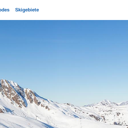
odes
Skigebiete