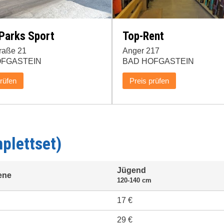
Parks Sport
Top-Rent
traße 21
Anger 217
OFGASTEIN
BAD HOFGASTEIN
prüfen
Preis prüfen
plettset)
Jügend
ene
120-140 cm
17 €
29 €