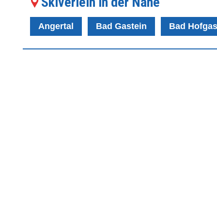
Skiverleih in der Nähe
Angertal
Bad Gastein
Bad Hofgas