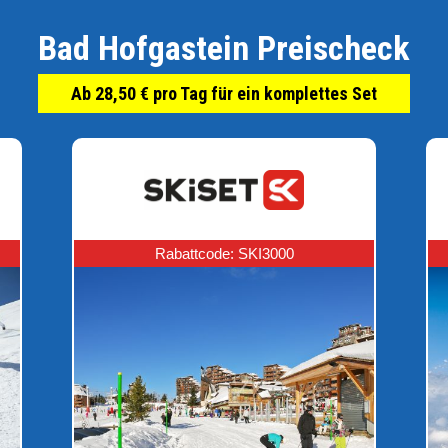
Bad Hofgastein Preischeck
Ab 28,50 € pro Tag für ein komplettes Set
Rabattcode: SKI3000