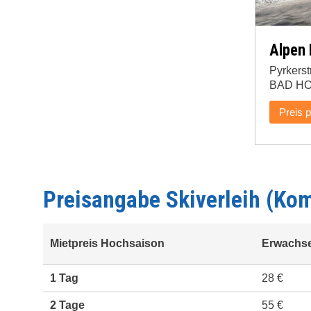
Alpen 
Pyrkers
BAD H
Preis 
Preisangabe Skiverleih (Kom
Mietpreis Hochsaison
Erwachs
1 Tag
28 €
2 Tage
55 €